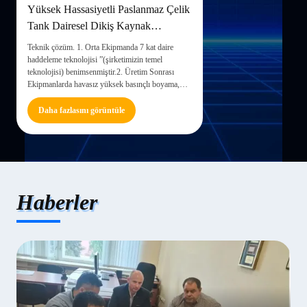
Yüksek Hassasiyetli Paslanmaz Çelik
Tank Dairesel Dikiş Kaynak
Makinesi Çelik Varil Üretim Hattı
Teknik çözüm. 1. Orta Ekipmanda 7 kat daire
haddeleme teknolojisi ”(şirketimizin temel
teknolojisi) benimsenmiştir.2. Üretim Sonrası
Ekipmanlarda havasız yüksek basınçlı boyama,
yakıtla ısıtma benimsenmiştir.Otomatik üretim
hattı, sadece 11 işçi gereklidir.3. Ön Ekipmanda,
Daha fazlasını görüntüle
her 55 Galon çelik için %3...
Haberler