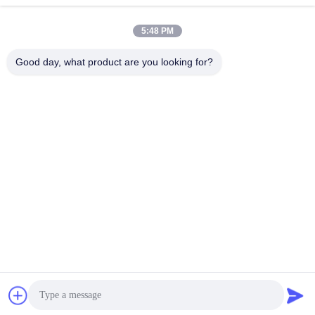
5:48 PM
0086- 15216883036
Telefon.
Good day, what product are you looking for?
Shanghai Trintfar Intelligent Equipment Co.,
Ltd.
Turkish
Shanghai Trintfar Intelligent Equipment Co., Ltd.
Teklif Alın