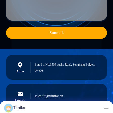
Sunmak
Bina 11, No.1569 yushu Road, Songjiang Bölgesi,
Şangay
Adres
sales-ftt@trintfar.cn
E-posta
Trintfar