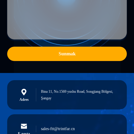
Sunmak
Bina 11, No.1569 yushu Road, Songjiang Bölgesi,
Şangay
Adres
sales-ftt@trintfar.cn
E-posta