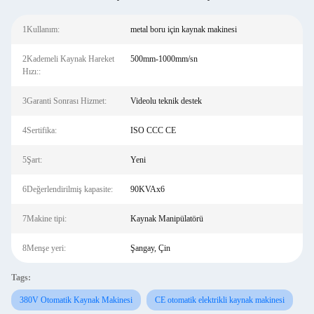
1Kullanım:
metal boru için kaynak makinesi
2Kademeli Kaynak Hareket
500mm-1000mm/sn
Hızı::
3Garanti Sonrası Hizmet:
Videolu teknik destek
4Sertifika:
ISO CCC CE
5Şart:
Yeni
6Değerlendirilmiş kapasite:
90KVAx6
7Makine tipi:
Kaynak Manipülatörü
8Menşe yeri:
Şangay, Çin
Tags:
380V Otomatik Kaynak Makinesi
CE otomatik elektrikli kaynak makinesi