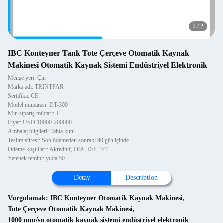
2
/
2
IBC Konteyner Tank Tote Çerçeve Otomatik Kaynak
Makinesi Otomatik Kaynak Sistemi Endüstriyel Elektronik
Menşe yeri: Çin
Marka adı: TRINTFAR
Sertifika: CE
Model numarası: DT-300
Min sipariş miktarı: 1
Fiyat: USD 10000-200000
Ambalaj bilgileri: Tahta kutu
Teslim süresi: Son ödemeden sonraki 90 gün içinde
Ödeme koşulları: Akreditif, D/A, D/P, T/T
Yetenek temini: yılda 50
Detay
Description
Vurgulamak:
IBC Konteyner Otomatik Kaynak Makinesi
,
Tote Çerçeve Otomatik Kaynak Makinesi
,
1000 mm/sn otomatik kaynak sistemi endüstriyel elektronik